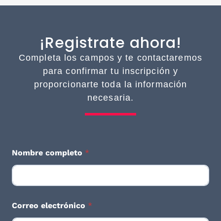
¡Registrate ahora!
Completa los campos y te contactaremos
para confirmar tu inscripción y
proporcionarte toda la información
necesaria.
N
Nombre completo
*
o
m
b
r
e
l
Correo electrónico
*
a
d