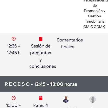
Vicepresident
de
Promoción y
Gestión
Inmobiliaria
CMIC CDMX.
Comentarios
12:35 –
Sesión de
finales
12:45 h
preguntas
y
conclusiones
R E C E S O - 12:45 – 13:00 horas
13:00 –
Panel 4