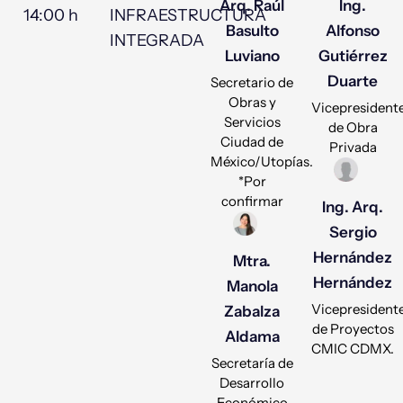
Arq. Raúl
Ing.
14:00 h
INFRAESTRUCTURA
Basulto
Alfonso
INTEGRADA
Luviano
Gutiérrez
Duarte
Secretario de
Obras y
Vicepresident
Servicios
de Obra
Ciudad de
Privada
México/Utopías.
*Por
confirmar
Ing. Arq.
Sergio
Hernández
Mtra.
Hernández
Manola
Vicepresident
Zabalza
de Proyectos
Aldama
CMIC CDMX.
Secretaría de
Desarrollo
Económico