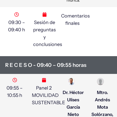
hídrica.
Comentarios
09:30 –
Sesión de
finales
09:40 h
preguntas
y
conclusiones
R E C E S O - 09:40 – 09:55 horas
09:55 –
Panel 2
Dr. Héctor
Mtro.
10:55 h
MOVILIDAD
Ulises
Andrés
SUSTENTABLE
García
Mota
Nieto
Solórzano,