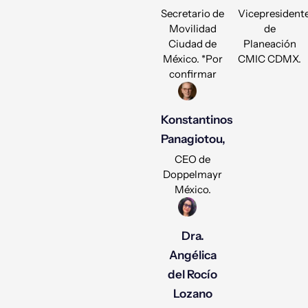
Secretario de
Vicepresident
Movilidad
de
Ciudad de
Planeación
México. *Por
CMIC CDMX.
confirmar
Konstantinos
Panagiotou,
CEO de
Doppelmayr
México.
Dra.
Angélica
del Rocío
Lozano