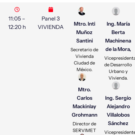
11:05 –
Panel 3
Mtro. Inti
Ing. María
12:20 h
VIVIENDA
Muñoz
Berta
Santini
Machinena
de la Mora,
Secretario de
Vivienda
Vicepresident
Ciudad de
de Desarrollo
México.
Urbano y
Vivienda.
Mtro.
Carlos
Ing. Sergio
Mackinlay
Alejandro
Grohmann
Villalobos
Sánchez
Director de
SERVIMET
Vicepresident