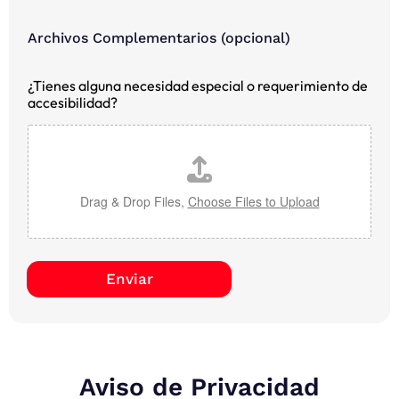
N
a
Archivos Complementarios (opcional)
c
i
¿Tienes alguna necesidad especial o requerimiento de
o
accesibilidad?
n
a
l
i
d
a
Drag & Drop Files,
Choose Files to Upload
d
:
L
a
y
Enviar
o
u
t
¿
Q
u
Aviso de Privacidad
é