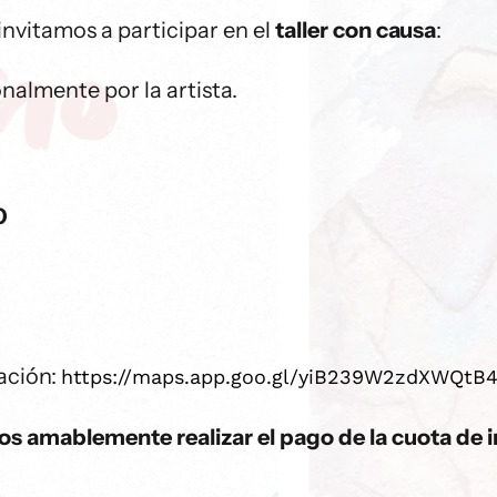
invitamos a participar en el
taller con causa
:
nalmente por la artista.
0
ación:
https://maps.app.goo.gl/yiB239
W2zdXWQtB4
os amablemente realizar el pago de la cuota de in