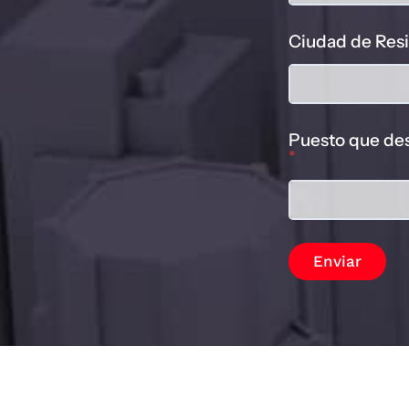
q
u
e
Ciudad de Res
Puesto que de
*
Enviar