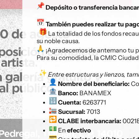
Depósito o transferencia bancar
También puedes realizar tu pago 
La totalidad de los fondos reca
su noble causa.
¡Agradecemos de antemano tu pa
Para su comodidad, la CMIC Ciudad 
Entre estructuras y lienzos, tam
Nombre del beneficiario:
Com
Banco:
BANAMEX
Cuenta:
6263771
Sucursal:
7013
CLABE interbancaria:
0021
En
efectivo