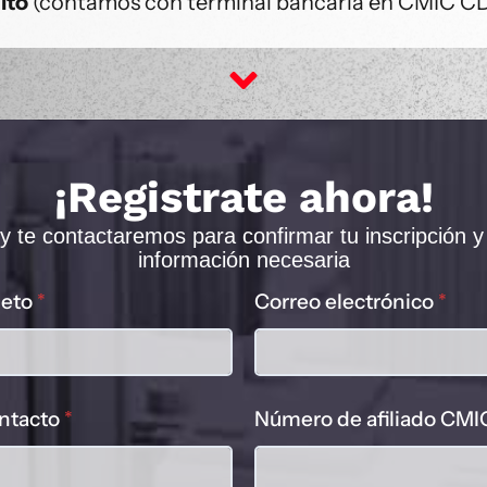
ito
(contamos con terminal bancaria en CMIC 
¡Registrate ahora!
 te contactaremos para confirmar tu inscripción y 
información necesaria
leto
*
Correo electrónico
*
ontacto
*
Número de afiliado CMIC