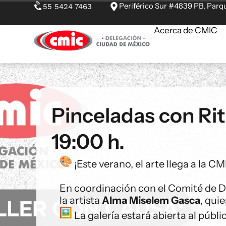
Periférico Sur #4839 PB, Parqu
55 5424 7463
Acerca de CMIC
Pinceladas con Rit
19:00 h.
¡Este verano, el arte llega a la 
En coordinación con el Comité de 
la artista
Alma Miselem Gasca
, qui
La galería estará abierta al públ