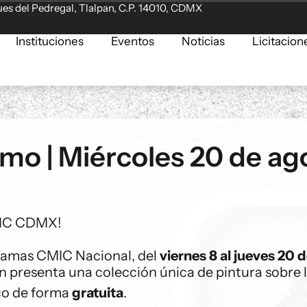
es del Pedregal, Tlalpan, C.P. 14010, CDMX
Instituciones
Eventos
Noticias
Licitacion
mo | Miércoles 20 de ago
CMIC CDMX!
Damas CMIC Nacional, del
viernes 8 al jueves 20 
en presenta una colección única de pintura sobre l
ico de forma
gratuita
.