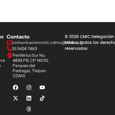
ón
Contacto
© 2026 CMIC Delegación
México, todos los derech
comunicacioncmic.cdmx@cmic.org
reservados.
55 5424 7463
Periférico Sur No.
ica
4839 PB, CP 14010,
s
Parques del
Pedregal, Tlalpan
CDMX