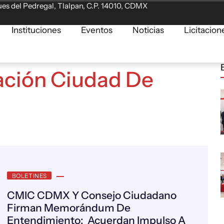
es del Pedregal, Tlalpan, C.P. 14010, CDMX
Instituciones
Eventos
Noticias
Licitacion
ción Ciudad De
BOLETINES
CMIC CDMX Y Consejo Ciudadano
Firman Memorándum De
Entendimiento: Acuerdan Impulso A