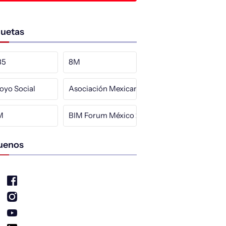
quetas
85
8M
oyo Social
Asociación Mexicana de Hidráulica
M
BIM Forum México 2025
uenos