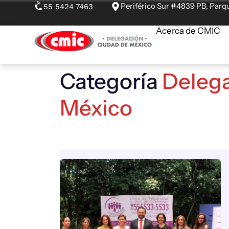
Periférico Sur #4839 PB, Parqu
55 5424 7463
Acerca de CMIC
Categoría
Delega
México