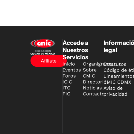
Accede a
Informaci
Nuestros
legal
Servicios
Afíliate
Inicio
Organigrama
Estatutos
Eventos
Sobre
Código de ét
Foros
CMIC
Lineamiento
ICIC
Directorio
CMIC CDMX
ITC
Noticias
Aviso de
FIC
Contacto
privacidad