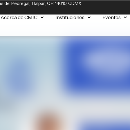
s del Pedregal, Tlalpan, C.P. 14010, CDMX
Acerca de CMIC
Instituciones
Eventos