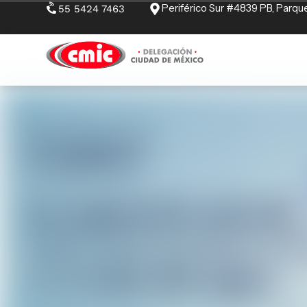
Periférico Sur #4839 PB, Parque
55 5424 7463